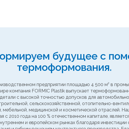
ормируем будущее с по
термоформования.
изводственном предприятии площадью 4 500 м² в пром
ире компания FORMIC Plastik выпускает термоформован
детали с высокой точностью допусков для автомобильно
роительной, сельскохозяйственной, отопительно-вентил
, мебельной, медицинской и косметической отраслей. На
 с 2010 года на 100 % отечественном капитале, являет
нутреннем и европейском рынках благодаря инвестиции 
ания и гибким решениям контрактного производства. Бл