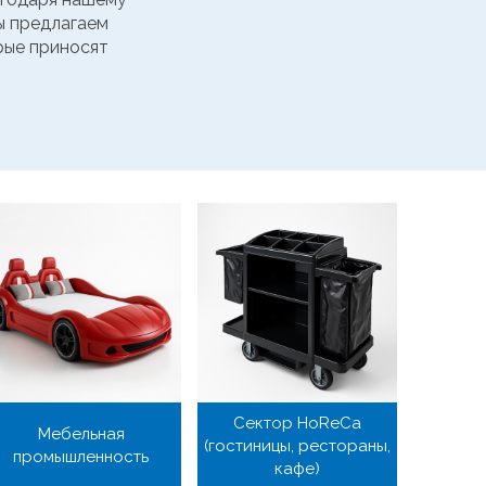
ы предлагаем
рые приносят
Сектор HoReCa
Мебельная
(гостиницы, рестораны,
промышленность
кафе)