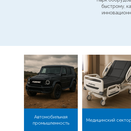
быстрому, к
инновационн
Автомобильная
Медицинский секто
промышленность