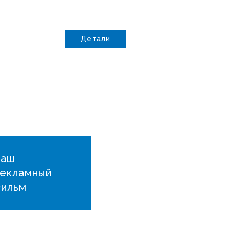
Детали
Наш
екламный
ильм