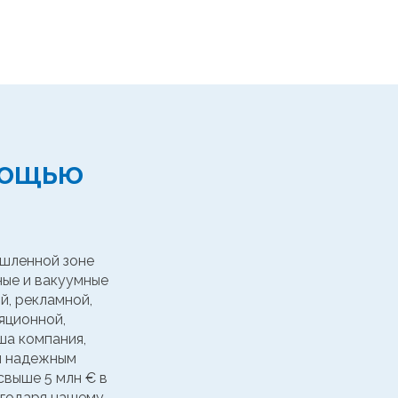
мощью
ышленной зоне
ные и вакуумные
й, рекламной,
яционной,
ша компания,
ся надежным
свыше 5 млн € в
агодаря нашему