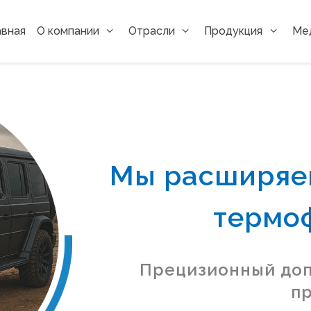
авная
О компании
Отрасли
Продукция
Ме
Мы расширяе
термо
Прецизионный доп
п