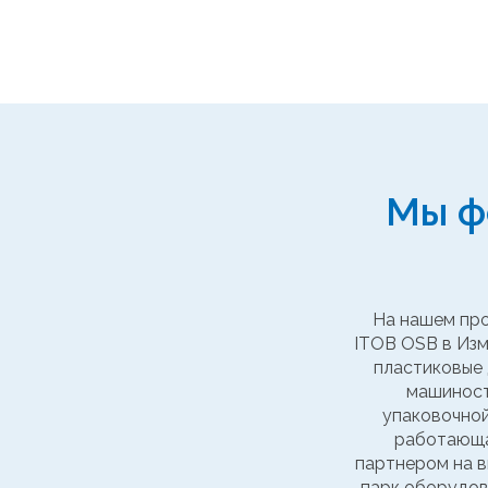
Мы ф
На нашем про
ITOB OSB в Изм
пластиковые 
машиност
упаковочной
работающая
партнером на в
парк оборудов