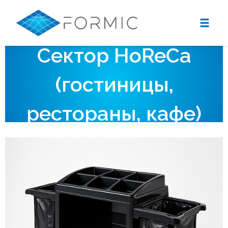
Сектор HoReCa
(гостиницы,
рестораны, кафе)