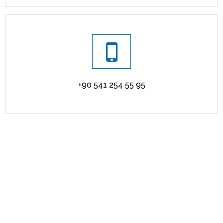
+90 541 254 55 95