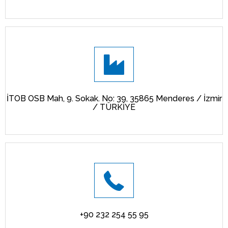
İTOB OSB Mah, 9. Sokak. No: 39, 35865 Menderes / İzmir
/ TÜRKİYE
+90 232 254 55 95